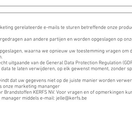
ions
Kolen
Transport
Smeren
Contacteer on
eting gerelateerde e-mails te sturen betreffende onze produ
rgedragen aan andere partijen en worden opgeslagen op onz
pgeslagen, waarna we opnieuw uw toestemming vragen om 
n.
ht uitgaande van de General Data Protection Regulation (GDP
data te laten verwijderen, op elk gewenst moment, zonder sp
 vindt dat uw gegevens niet op de juiste manier worden verwerk
als onze marketing mananger
r Brandstoffen KERFS NV. Voor vragen en of opmerkingen kun
g manager middels e-mail:
jelle@kerfs.be