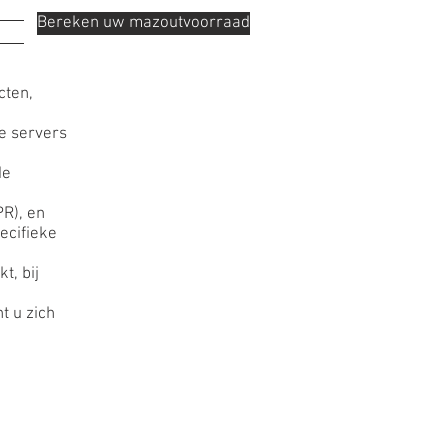
Bereken uw mazoutvoorraad
s
cten,
e servers
de
R), en
ecifieke
t, bij
t u zich